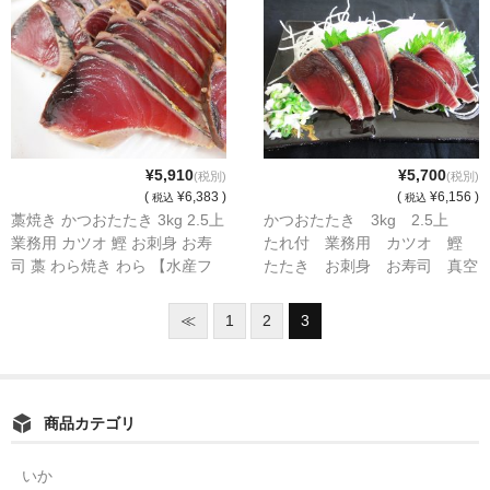
ぐろ
¥5,910
¥5,700
(税別)
(税別)
(
¥6,383 )
(
¥6,156 )
税込
税込
藁焼き かつおたたき 3kg 2.5上
かつおたたき 3kg 2.5上
業務用 カツオ 鰹 お刺身 お寿
たれ付 業務用 カツオ 鰹
司 藁 わら焼き わら 【水産フ
たたき お刺身 お寿司 真空
ーズ】
パック
≪
1
2
3
商品カテゴリ
いか