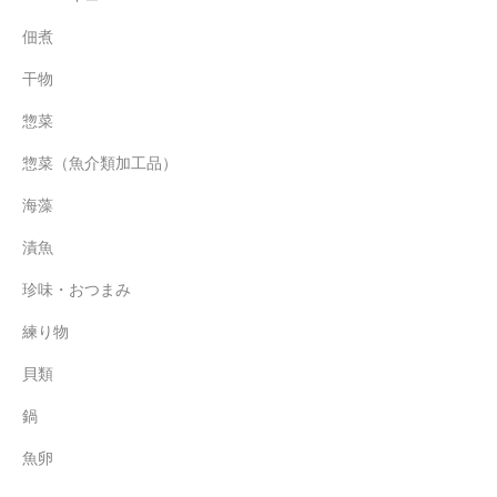
佃煮
干物
惣菜
惣菜（魚介類加工品）
海藻
漬魚
珍味・おつまみ
練り物
貝類
鍋
魚卵