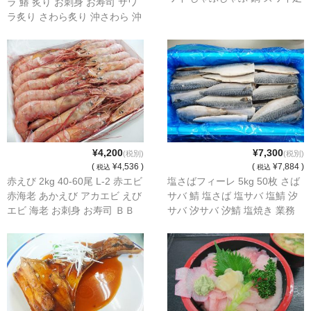
ラ 鰆 炙り お刺身 お寿司 サワ
ズワイ脚
ラ炙り さわら炙り 沖さわら 沖
サワラ
¥4,200
¥7,300
(税別)
(税別)
(
¥4,536 )
(
¥7,884 )
税込
税込
赤えび 2kg 40-60尾 L-2 赤エビ
塩さばフィーレ 5kg 50枚 さば
赤海老 あかえび アカエビ えび
サバ 鯖 塩さば 塩サバ 塩鯖 汐
エビ 海老 お刺身 お寿司 ＢＢ
サバ 汐サバ 汐鯖 塩焼き 業務
Ｑバーベキュー
用 フィレー 焼魚