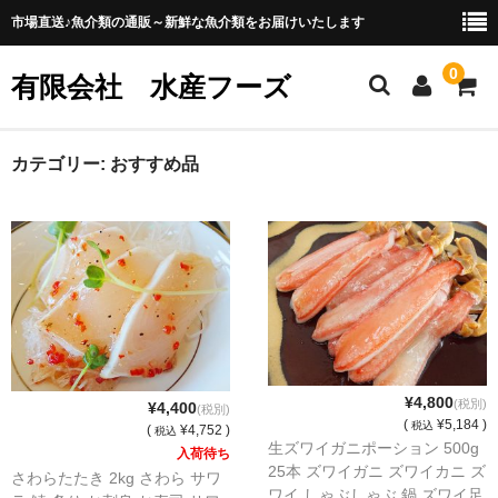
市場直送♪魚介類の通販～新鮮な魚介類をお届けいたします
0
有限会社 水産フーズ
ホーム
カテゴリー:
おすすめ品
販売商品一覧
お買い物ガイド
会社概要
プライバシーポリシー
¥4,800
(税別)
¥4,400
(税別)
(
¥5,184 )
税込
(
¥4,752 )
税込
生ズワイガニポーション 500g
入荷待ち
25本 ズワイガニ ズワイカニ ズ
さわらたたき 2kg さわら サワ
ワイ しゃぶしゃぶ 鍋 ズワイ足