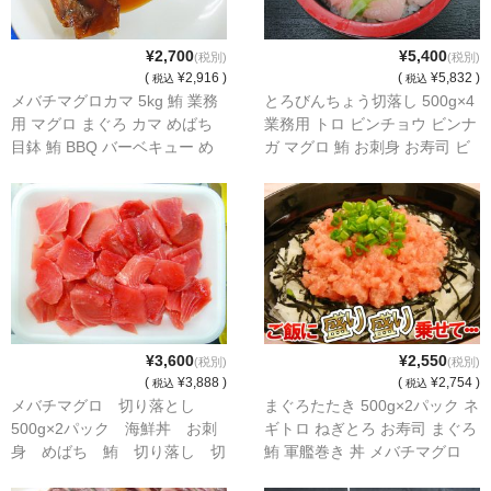
¥2,700
¥5,400
(税別)
(税別)
(
¥2,916 )
(
¥5,832 )
税込
税込
メバチマグロカマ 5kg 鮪 業務
とろびんちょう切落し 500g×4
用 マグロ まぐろ カマ めばち
業務用 トロ ビンチョウ ビンナ
目鉢 鮪 BBQ バーベキュー め
ガ マグロ 鮪 お刺身 お寿司 ビ
ばちまぐろ まぐろかま
ントロ びんとろ びんちょうま
ぐろ びんながまぐろ 尾長
¥3,600
¥2,550
(税別)
(税別)
(
¥3,888 )
(
¥2,754 )
税込
税込
メバチマグロ 切り落とし
まぐろたたき 500g×2パック ネ
500g×2パック 海鮮丼 お刺
ギトロ ねぎとろ お寿司 まぐろ
身 めばち 鮪 切り落し 切
鮪 軍艦巻き 丼 メバチマグロ
落し まぐろ 目鉢 めばちま
キハダマグロ