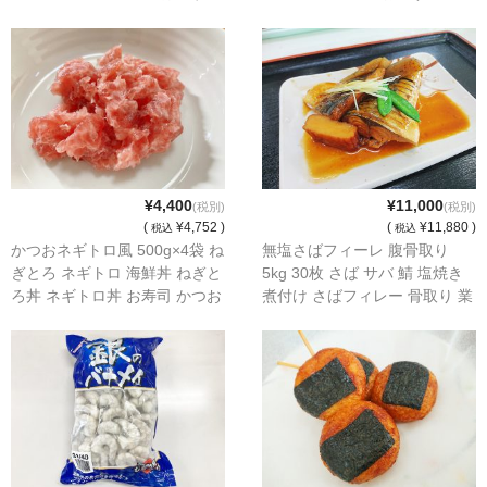
ハラス さけ サケ 鮭 【水産フ
用 IQF 【水産フーズ】
ーズ】
¥4,400
¥11,000
(税別)
(税別)
(
¥4,752 )
(
¥11,880 )
税込
税込
かつおネギトロ風 500g×4袋 ね
無塩さばフィーレ 腹骨取り
ぎとろ ネギトロ 海鮮丼 ねぎと
5kg 30枚 さば サバ 鯖 塩焼き
ろ丼 ネギトロ丼 お寿司 かつお
煮付け さばフィレー 骨取り 業
カツオ 鰹 かつおのたたき
務用 フィレー 焼魚