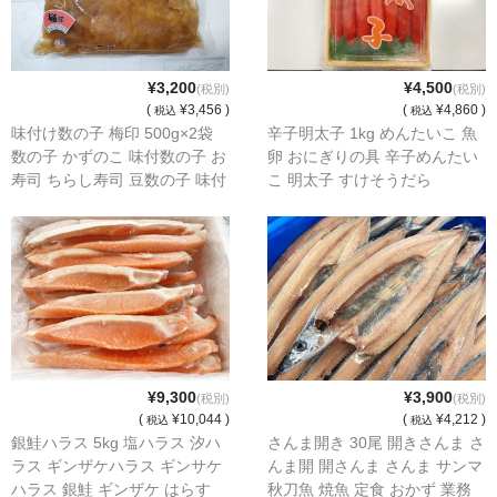
¥3,200
¥4,500
(税別)
(税別)
(
¥3,456 )
(
¥4,860 )
税込
税込
味付け数の子 梅印 500g×2袋
辛子明太子 1kg めんたいこ 魚
数の子 かずのこ 味付数の子 お
卵 おにぎりの具 辛子めんたい
寿司 ちらし寿司 豆数の子 味付
こ 明太子 すけそうだら
き数の子 魚卵 かずの子鮮丼 い
くら丼(copy)
¥9,300
¥3,900
(税別)
(税別)
(
¥10,044 )
(
¥4,212 )
税込
税込
銀鮭ハラス 5kg 塩ハラス 汐ハ
さんま開き 30尾 開きさんま さ
ラス ギンザケハラス ギンサケ
んま開 開さんま さんま サンマ
ハラス 銀鮭 ギンザケ はらす
秋刀魚 焼魚 定食 おかず 業務