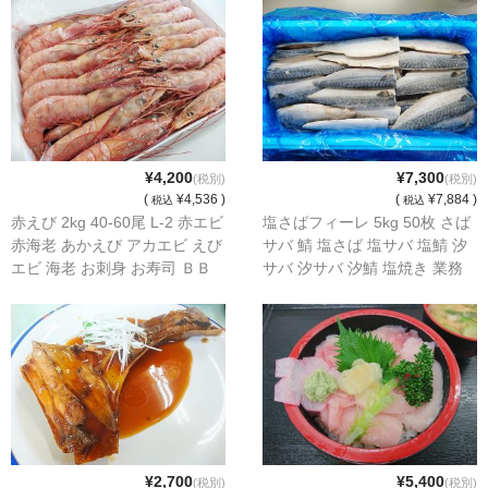
¥4,200
¥7,300
(税別)
(税別)
(
¥4,536 )
(
¥7,884 )
税込
税込
赤えび 2kg 40-60尾 L-2 赤エビ
塩さばフィーレ 5kg 50枚 さば
赤海老 あかえび アカエビ えび
サバ 鯖 塩さば 塩サバ 塩鯖 汐
エビ 海老 お刺身 お寿司 ＢＢ
サバ 汐サバ 汐鯖 塩焼き 業務
Ｑバーベキュー
用 フィレー 焼魚
¥2,700
¥5,400
(税別)
(税別)