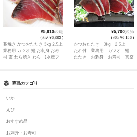
¥5,910
¥5,700
(税別)
(税別)
(
¥6,383 )
(
¥6,156 )
税込
税込
藁焼き かつおたたき 3kg 2.5上
かつおたたき 3kg 2.5上
業務用 カツオ 鰹 お刺身 お寿
たれ付 業務用 カツオ 鰹
司 藁 わら焼き わら 【水産フ
たたき お刺身 お寿司 真空
ーズ】
パック
商品カテゴリ
いか
えび
おすすめ品
お刺身・お寿司