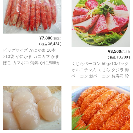
¥7,800
(税別)
(
¥8,424 )
税込
ビッグサイズ かにかま 10本
¥3,500
(税別)
×10袋 かにかま カニカマ かま
(
¥3,780 )
税込
ぼこ カマボコ 蒲鉾 かに風味か
くじらベーコン 50g×10パック
まぼこ かに カニ 魚肉 練り物
オルニチン入 くじら クジラ 鯨
ベーコン 鯨ベーコン お寿司 珍
味 おつまみ 鯨肉