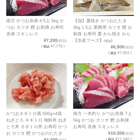
南方 かつお赤身 4.5上 5kg か
【強】藁焼き かつおたたき
つお カツオ 鰹 お刺身 お寿司
3kg 1.5上 業務用 カツオ 鰹 お
赤身 スキンレス
刺身 お寿司 藁 わら焼き わら
¥7,200
【水産フーズ】opy)
(税別)
(
¥7,776 )
¥6,900
税込
(税別)
(
¥7,452 )
税込
かつおネギトロ風 500g×4袋
南方 一本釣り かつお赤身 7上
ねぎとろ ネギトロ 海鮮丼 ねぎ
5kg かつお カツオ 鰹 お刺身
とろ丼 ネギトロ丼 お寿司 かつ
お寿司 赤身 スキンレス
お カツオ 鰹 かつおのたたき
¥10,500
(税別)
(
¥11,340 )
¥4,400
税込
(税別)