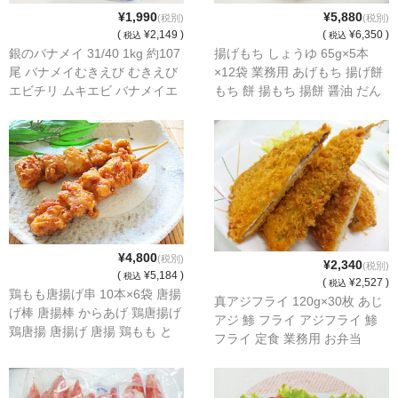
¥1,990
¥5,880
(税別)
(税別)
(
¥2,149 )
(
¥6,350 )
税込
税込
銀のバナメイ 31/40 1kg 約107
揚げもち しょうゆ 65g×5本
尾 バナメイむきえび むきえび
×12袋 業務用 あげもち 揚げ餅
エビチリ ムキエビ バナメイエ
もち 餅 揚もち 揚餅 醤油 だん
ビ えび エビ 海老
ご 団子 おやつ
¥4,800
(税別)
¥2,340
(税別)
(
¥5,184 )
税込
(
¥2,527 )
税込
鶏もも唐揚げ串 10本×6袋 唐揚
真アジフライ 120g×30枚 あじ
げ棒 唐揚棒 からあげ 鶏唐揚げ
アジ 鯵 フライ アジフライ 鯵
鶏唐揚 唐揚げ 唐揚 鶏もも と
フライ 定食 業務用 お弁当
り トリ 鶏 鶏肉