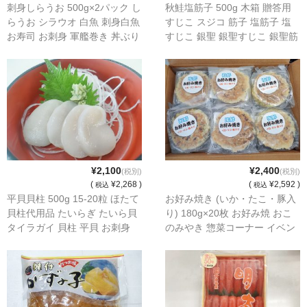
刺身しらうお 500g×2パック し
秋鮭塩筋子 500g 木箱 贈答用
らうお シラウオ 白魚 刺身白魚
すじこ スジコ 筋子 塩筋子 塩
お寿司 お刺身 軍艦巻き 丼ぶり
すじこ 銀聖 銀聖すじこ 銀聖筋
白魚丼
子 秋鮭 鮭卵 魚卵
¥2,100
¥2,400
(税別)
(税別)
(
¥2,268 )
(
¥2,592 )
税込
税込
平貝貝柱 500g 15-20粒 ほたて
お好み焼き (いか・たこ・豚入
貝柱代用品 たいらぎ たいら貝
り) 180g×20枚 お好み焼 おこ
タイラガイ 貝柱 平貝 お刺身
のみやき 惣菜コーナー イベン
お寿司 貝 バター焼き フライ
ト 学園祭 業務用 冷凍食品
天ぷら