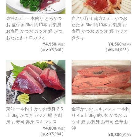
東沖2.5上 一本釣り とろかつ
血合い取り 南方2.5上 かつお
お 皮付き 3kg 約10本 お刺身
たたき 3kg 約10本 お刺身 お
お寿司 かつお カツオ 鰹 かつ
寿司 かつお カツオ 鰹 カツオ
おたたき トロカツオ
タタキ
¥4,950
¥4,560
(税別)
(税別)
(
¥5,346 )
(
¥4,925 )
税込
税込
東沖 一本釣り かつお赤身 2.5
金華かつお スキンレス 一本釣
上 3kg かつお カツオ 鰹 お刺
り 4.5上 3kg 約6本 かつお カ
身 お寿司 赤身 スキンレス
ツオ 鰹 お刺身 お寿司 金華山
¥4,800
沖
(税別)
(
¥5,184 )
¥6,300
税込
(税別)