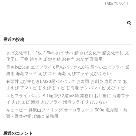
(
¥6,804 )
税込
最近の投稿
さば文化干し 12枚 2.5kg さば サバ 鯖 さば文化干 鯖文化干し 文
化干し 干物 焼きさば 焼き鯖 お弁当 おかず 業務用
長さ約25cm エビフライ 6尾×2パック×10箱 長〜いエビフライ 業
務用 海老フライ えび エビ 海老 えびフライ えびふらい
有頭甘えび中むきLM20尾×14パック お寿司 お刺身 寿司ネタ あ
まえび アマエビ 甘えび 甘エビ 甘海老 ナンバンエビ えび エビ
エビフライ バルク S 1kg(約72尾)×8箱 業務用 お弁当に 海老フラ
イ えび エビ 海老 えびフライ 海老フライ えびふらい
キューピー 具沢山フィリング オーロラソース 500g 魚介類・肉
類・野菜や揚げ物に 業務用
最近のコメント