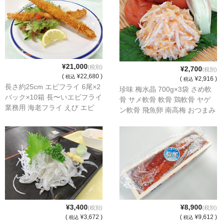
¥21,000
(税別)
¥2,700
(税別)
(
¥22,680 )
税込
(
¥2,916 )
税込
長さ約25cm エビフライ 6尾×2
珍味 梅水晶 700g×3袋 さめ軟
パック×10箱 長〜いエビフライ
骨 サメ軟骨 軟骨 鶏軟骨 ヤゲ
業務用 海老フライ えび エビ
ン軟骨 飛魚卵 南高梅 おつまみ
海老 えびフライ えびふらい
酒の肴 居酒屋メニュー
¥3,400
¥8,900
(税別)
(税別)
(
¥3,672 )
(
¥9,612 )
税込
税込