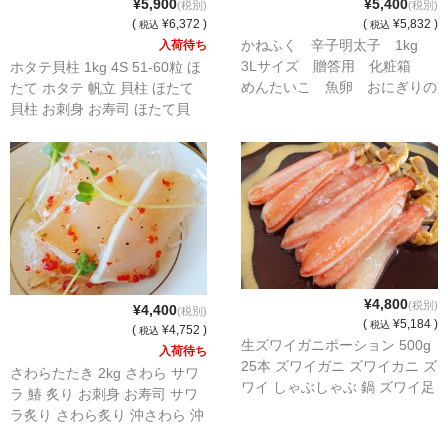
¥5,900
¥5,400
(税別)
(税別)
(
¥6,372 )
(
¥5,832 )
税込
税込
かねふく 辛子明太子 1kg
入荷待ち
3Lサイズ 贈答用 化粧箱
ホタテ貝柱 1kg 4S 51-60粒 ほ
めんたいこ 魚卵 おにぎりの
たて ホタテ 帆立 貝柱 ほたて
具
貝柱 お刺身 お寿司 ほたて貝
ホタテ貝 貝
¥4,800
(税別)
¥4,400
(税別)
(
¥5,184 )
税込
(
¥4,752 )
税込
生ズワイガニポーション 500g
入荷待ち
25本 ズワイガニ ズワイカニ ズ
さわらたたき 2kg さわら サワ
ワイ しゃぶしゃぶ 鍋 ズワイ足
ラ 鰆 炙り お刺身 お寿司 サワ
ズワイ脚
ラ炙り さわら炙り 沖さわら 沖
サワラ