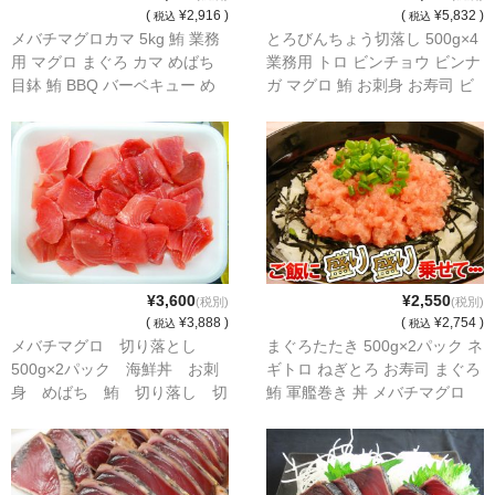
(
¥2,916 )
(
¥5,832 )
税込
税込
メバチマグロカマ 5kg 鮪 業務
とろびんちょう切落し 500g×4
用 マグロ まぐろ カマ めばち
業務用 トロ ビンチョウ ビンナ
目鉢 鮪 BBQ バーベキュー め
ガ マグロ 鮪 お刺身 お寿司 ビ
ばちまぐろ まぐろかま
ントロ びんとろ びんちょうま
ぐろ びんながまぐろ 尾長
¥3,600
¥2,550
(税別)
(税別)
(
¥3,888 )
(
¥2,754 )
税込
税込
メバチマグロ 切り落とし
まぐろたたき 500g×2パック ネ
500g×2パック 海鮮丼 お刺
ギトロ ねぎとろ お寿司 まぐろ
身 めばち 鮪 切り落し 切
鮪 軍艦巻き 丼 メバチマグロ
落し まぐろ 目鉢 めばちま
キハダマグロ
ぐろ