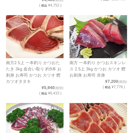
(
¥4,752 )
税込
南方2.5上 一本釣り かつおた
南方 一本釣り かつおスキンレ
たき 3kg 血合い取り 約9本 お
ス 2.5上 3kg かつお カツオ 鰹
刺身 お寿司 かつお カツオ 鰹
お刺身 お寿司 赤身
カツオタタキ
¥7,200
(税別)
(
¥7,776 )
¥5,940
税込
(税別)
(
¥6,415 )
税込