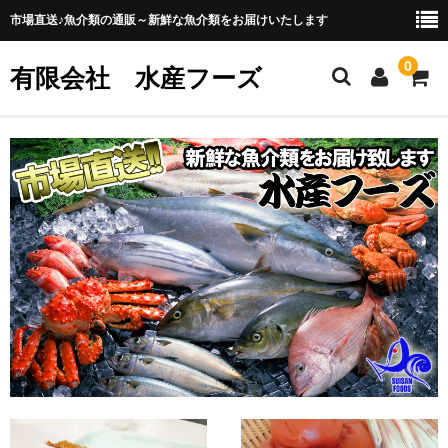
市場直送♪魚介類の通販～新鮮な魚介類をお届けいたします
0
有限会社 水産フーズ
ホーム
販売商品一覧
お買い物ガイド
会社概要
プライバシーポリシー