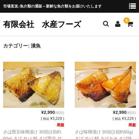
市場直送♪魚介類の通販～新鮮な魚介類をお届けいたします
0
有限会社 水産フーズ
ホーム
カテゴリー:
漬魚
販売商品一覧
お買い物ガイド
会社概要
プライバシーポリシー
¥2,990
¥2,990
(税別)
(税別)
(
¥3,229 )
(
¥3,229 )
税込
税込
廃盤
廃盤
さば西京味噌漬け 30切(1切約
さば味噌漬け 30切(1切約60g)
60g) さば サバ 鯖 さば西京 サ
さば サバ 鯖 さばみそ さば味