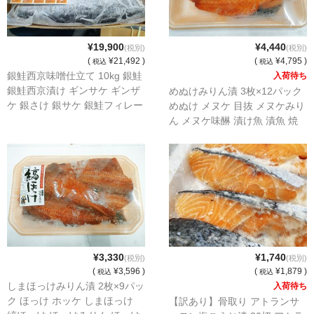
¥19,900
¥4,440
(税別)
(税別)
(
¥21,492 )
(
¥4,795 )
税込
税込
銀鮭西京味噌仕立て 10kg 銀鮭
入荷待ち
銀鮭西京漬け ギンサケ ギンザ
めぬけみりん漬 3枚×12パック
ケ 銀さけ 銀サケ 銀鮭フィレー
めぬけ メヌケ 目抜 メヌケみり
漬魚 さけ サケ 鮭
ん メヌケ味醂 漬け魚 漬魚 焼
魚 焼き魚
¥3,330
¥1,740
(税別)
(税別)
(
¥3,596 )
(
¥1,879 )
税込
税込
しまほっけみりん漬 2枚×9パッ
入荷待ち
ク ほっけ ホッケ しまほっけ
【訳あり】骨取り アトランサ