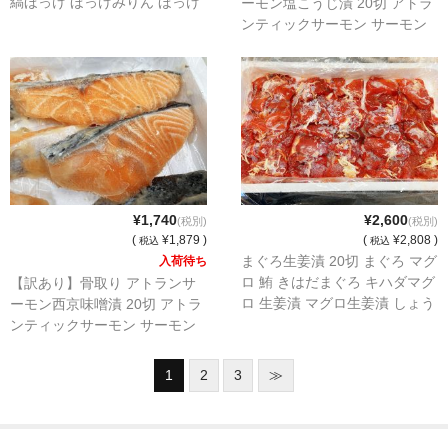
縞ほっけ ほっけみりん ほっけ
ーモン塩こうじ漬 20切 アトラ
味醂 漬け魚 漬魚 焼魚 焼き魚
ンティックサーモン サーモン
塩麹 漬魚 さけ サケ 鮭 サーモ
ン
¥1,740
¥2,600
(税別)
(税別)
(
¥1,879 )
(
¥2,808 )
税込
税込
まぐろ生姜漬 20切 まぐろ マグ
入荷待ち
ロ 鮪 きはだまぐろ キハダマグ
【訳あり】骨取り アトランサ
ロ 生姜漬 マグロ生姜漬 しょう
ーモン西京味噌漬 20切 アトラ
が 生姜 業務用 漬け魚 漬魚
ンティックサーモン サーモン
西京 漬魚 さけ サケ 鮭 サーモ
ン
1
2
3
≫