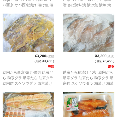
バ西京 サバ西京漬け 漬け魚 漬
噌 さば諸味漬 漬け魚 漬魚 焼
魚 焼魚 焼き魚 西京味噌copy)
魚 焼き魚 おかず噌(copy)
(copy)
¥3,200
¥3,200
(税別)
(税別)
(
¥3,456 )
(
¥3,456 )
税込
税込
廃盤
廃盤
助宗たら西京漬け 40切 助宗だ
助宗たら粕漬け 40切 助宗だら
ら 助宗ダラ 助宗たら 助宗タラ
助宗ダラ 助宗たら 助宗タラ 助
助宗鱈 スケソウダラ 西京漬け
宗鱈 スケソウダラ 粕漬け 粕漬
西京漬 漬け魚 漬魚 焼魚 焼き
粕 漬け魚 漬魚 焼魚 焼き魚
魚