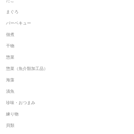
たこ
まぐろ
バーベキュー
佃煮
干物
惣菜
惣菜（魚介類加工品）
海藻
漬魚
珍味・おつまみ
練り物
貝類